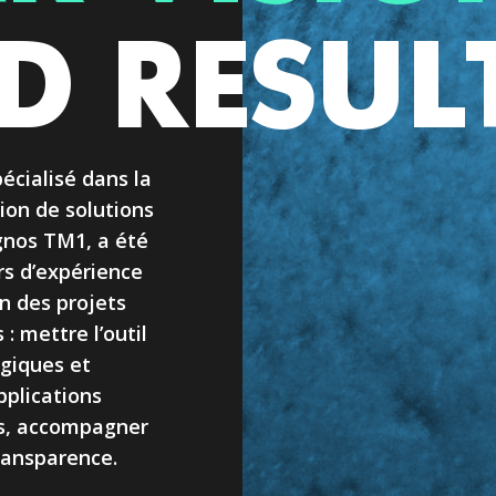
D RESUL
pécialisé dans la
ion de solutions
gnos TM1, a été
rs d’expérience
n des projets
 : mettre l’outil
égiques et
pplications
ves, accompagner
transparence.